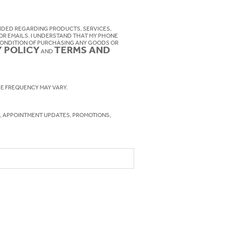
R EMAILS. I UNDERSTAND THAT MY PHONE
 CONDITION OF PURCHASING ANY GOODS OR
Y POLICY
TERMS AND
AND
ATES MAY APPLY. MESSAGE FREQUENCY MAY VARY.
, APPOINTMENT UPDATES, PROMOTIONS,