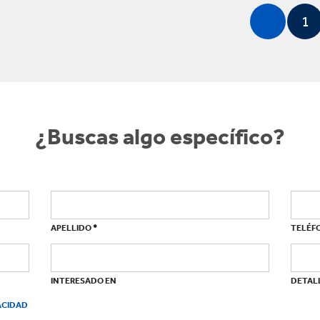
1
¿Buscas algo específico?
*
APELLIDO
TELÉF
INTERESADO EN
DETALL
VACIDAD