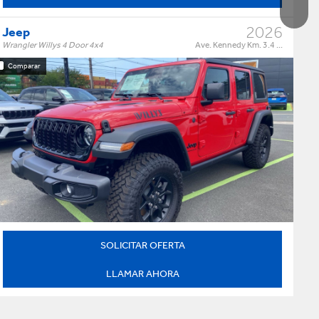
2026
Jeep
Wrangler Willys 4 Door 4x4
Ave. Kennedy Km. 3.4 ...
Comparar
Willys 4 Door 4x4
Trim:
Automatic
Trans:
Red
Color:
†
$64,995
Precio:
OR BEST OFFER
SOLICITAR OFERTA
LLAMAR AHORA