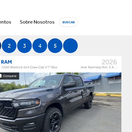
entos
Sobre Nosotros
BUSCAR
2
3
4
5
2026
RAM
1500 Warlock 4x4 Crew Cab 5'7" Box
Ave. Kennedy Km. 3.4 ...
Año
Comparar
l (91)
2026 (122)
ock (34)
2025 (1)
2022 (1)
Warlock 4x4 Crew Cab 5'7" Box
Trim:
Automatic
Trans:
MÁS...
Color:
†
$65,995
Precio:
OR BEST OFFER