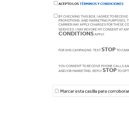
ACEPTO LOS
TÉRMINOS Y CONDICIONES
BY CHECKING THIS BOX, I AGREE TO RECEI
PROMOTIONS, AND MARKETING PURPOSES, T
CARRIER MAY APPLY CHARGES FOR THESE C
SERVICES. I MAY REVOKE MY CONSENT AT AN
CONDITIONS
APPLY.
STOP
FOR SMS CAMPAIGNS: TEXT
TO CAN
YOU CONSENT TO RECEIVE PHONE CALLS A
STOP
AND/OR MARKETING. REPLY
TO OPT
Marcar esta casilla para corrobor