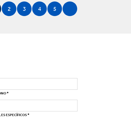
2
3
4
5
*
ONO
*
ES ESPECÍFICOS