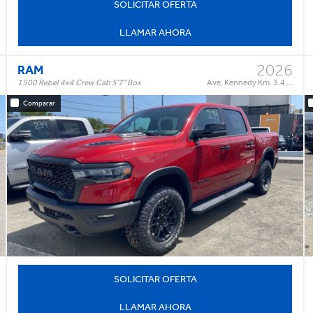
SOLICITAR OFERTA
LLAMAR AHORA
2026
RAM
1500 Rebel 4x4 Crew Cab 5'7" Box
Ave. Kennedy Km. 3.4 ...
Comparar
Rebel 4x4 Crew Cab 5'7" Box
Trim:
Automatic
Trans:
Red
Color:
†
$87,995
Precio:
OR BEST OFFER
SOLICITAR OFERTA
LLAMAR AHORA