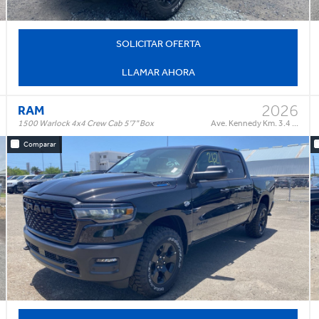
SOLICITAR OFERTA
LLAMAR AHORA
2026
RAM
1500 Warlock 4x4 Crew Cab 5'7" Box
Ave. Kennedy Km. 3.4 ...
Comparar
Warlock 4x4 Crew Cab 5'7" Box
Trim:
Automatic
Trans:
Black
Color:
†
$64,995
Precio:
OR BEST OFFER