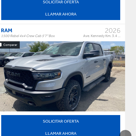
SOLICITAR OFERTA
LLAMAR AHORA
2026
RAM
1500 Rebel 4x4 Crew Cab 5'7" Box
Ave. Kennedy Km. 3.4 ...
Comparar
Rebel 4x4 Crew Cab 5'7" Box
Trim:
Automatic
Trans:
Silver
Color:
†
$73,995
Precio:
OR BEST OFFER
SOLICITAR OFERTA
LLAMAR AHORA