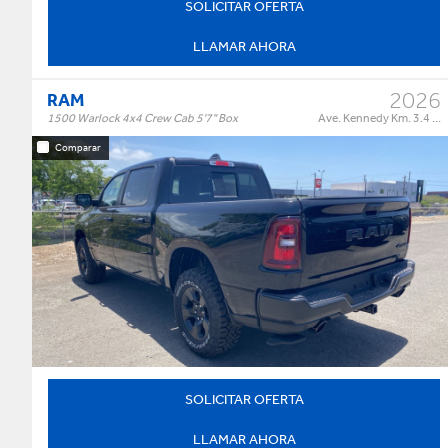
SOLICITAR OFERTA
LLAMAR AHORA
2026
RAM
1500 Warlock 4x4 Crew Cab 5'7" Box
Ave. Kennedy Km. 3.4 ...
Comparar
Warlock 4x4 Crew Cab 5'7" Box
Trim:
Automatic
Trans:
Black
Color:
†
$64,995
Precio:
OR BEST OFFER
SOLICITAR OFERTA
LLAMAR AHORA