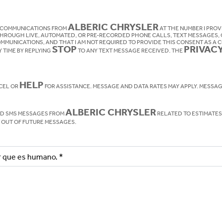
ALBERIC CHRYSLER
VE COMMUNICATIONS FROM
AT THE NUMBER I PROVIDED REGARDING PRODUCTS, SERVICES,
HROUGH LIVE, AUTOMATED, OR PRE-RECORDED PHONE CALLS, TEXT MESSAGES, O
OMMUNICATIONS, AND THAT I AM NOT REQUIRED TO PROVIDE THIS CONSENT AS A
STOP
PRIVAC
Y TIME BY REPLYING
TO ANY TEXT MESSAGE RECEIVED. THE
HELP
CEL OR
FOR ASSISTANCE. MESSAGE AND DATA R
ALBERIC CHRYSLER
ND SMS MESSAGES FROM
RELATED TO ESTIMATES
 OUT OF FUTURE MESSAGES.
ar que es humano.
*