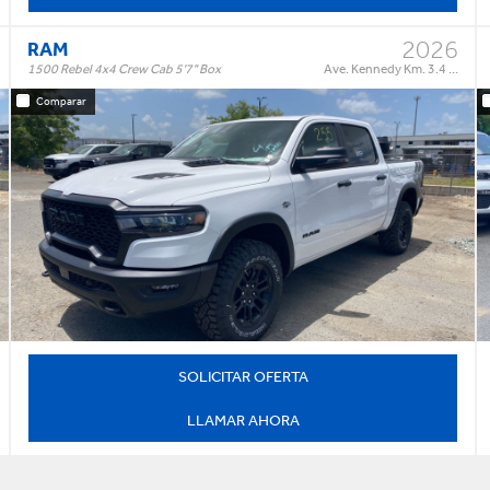
2026
RAM
1500 Rebel 4x4 Crew Cab 5'7" Box
Ave. Kennedy Km. 3.4 ...
Comparar
Rebel 4x4 Crew Cab 5'7" Box
Trim:
Automatic
Trans:
White
Color:
†
$74,995
Precio:
OR BEST OFFER
SOLICITAR OFERTA
LLAMAR AHORA