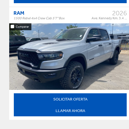
2026
RAM
1500 Rebel 4x4 Crew Cab 5'7" Box
Ave. Kennedy Km. 3.4 ...
Comparar
Rebel 4x4 Crew Cab 5'7" Box
Trim:
Automatic
Trans:
Silver
Color:
†
$73,995
Precio:
OR BEST OFFER
SOLICITAR OFERTA
LLAMAR AHORA