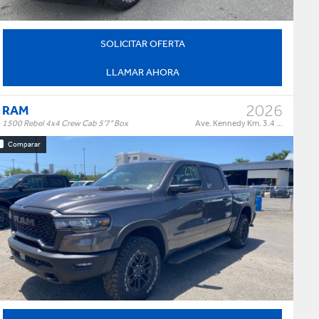
SOLICITAR OFERTA
LLAMAR AHORA
2026
RAM
1500 Rebel 4x4 Crew Cab 5'7" Box
Ave. Kennedy Km. 3.4 ...
Comparar
Rebel 4x4 Crew Cab 5'7" Box
Trim:
Automatic
Trans:
Color:
†
$85,995
Precio:
OR BEST OFFER