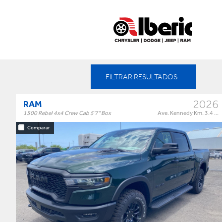
FILTRAR RESULTADOS
Filtros aplicados:
Limpiar todos
Marca: Chrysler,
2026
RAM
1500 Rebel 4x4 Crew Cab 5'7" Box
Ave. Kennedy Km. 3.4 ...
Estilo
Marca
Comparar
4wd standard pickup
dodge (4)
truck (1)
jeep (60)
commercial (15)
ram (61)
Rebel 4x4 Crew Cab 5'7" Box
Trim:
pickup truck (54)
Automatic
Trans:
Green
Color:
MÁS...
†
$85,995
Precio:
OR BEST OFFER