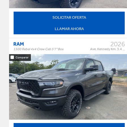
SOLICITAR OFERTA
LLAMAR AHORA
2026
RAM
1500 Rebel 4x4 Crew Cab 5'7" Box
Ave. Kennedy Km. 3.4 ...
Comparar
Rebel 4x4 Crew Cab 5'7" Box
Trim:
Automatic
Trans:
Color:
†
$84,995
Precio:
OR BEST OFFER