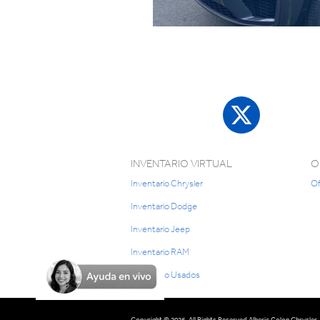
INVENTARIO VIRTUAL
O
Inventario Chrysler
Of
Inventario Dodge
Inventario Jeep
Inventario RAM
Inventario Usados
Copyright © 2026. All Rights Reserved Alberic Colon Chrysler