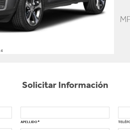
MP
24
Solicitar Información
*
APELLIDO
TELÉF