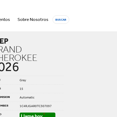
entos
Sobre Nosotros
BUSCAR
EP
RAND
HEROKEE
026
R
Gray
S
15
MISION
Automatic
UMBER
1C4RJGAR0TC307097
O
†
Llame hoy