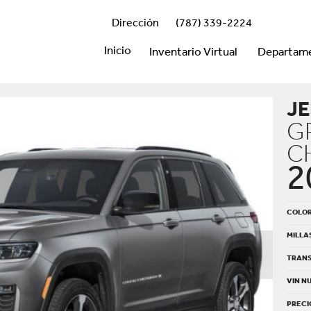
Dirección
(787) 339-2224
Inicio
Inventario Virtual
Departam
JE
G
C
2
COLO
MILLA
TRANS
VIN N
PRECI