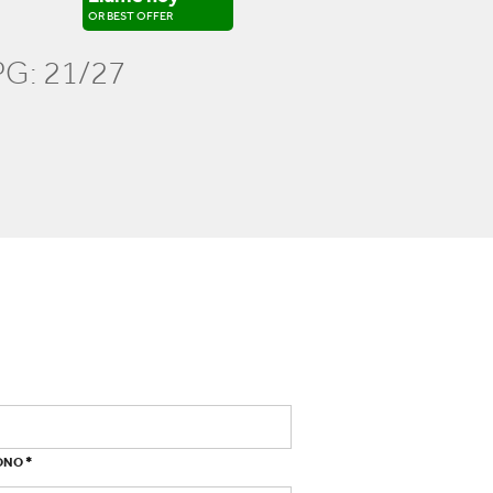
OR BEST OFFER
G: 21/27
*
ONO