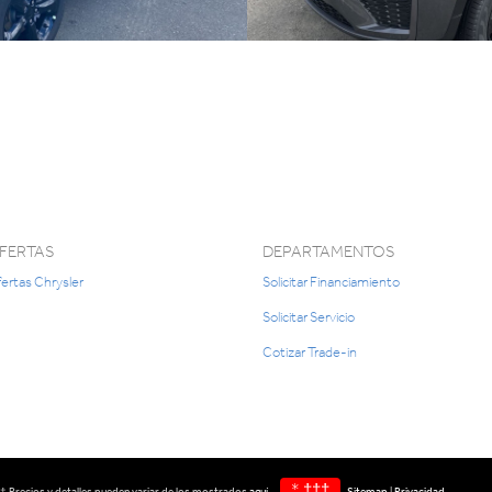
FERTAS
DEPARTAMENTOS
ertas Chrysler
Solicitar Financiamiento
Solicitar Servicio
Cotizar Trade-in
* †††
. † Precios y detalles pueden variar de los mostrados
aquí
.
Sitemap
|
Privacidad