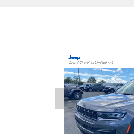
Jeep
Grand Cherokee Limited 4x2
Limited 4x2
Trim:
Automatic
Trans:
Gray
Color:
†
$70,995
Precio:
OR BEST OFFER