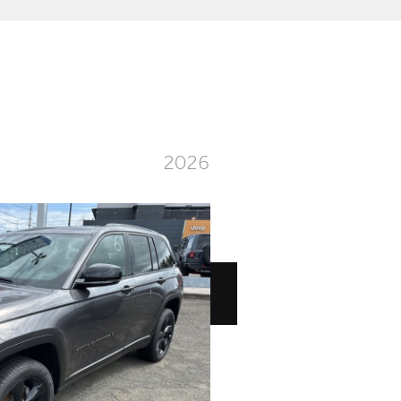
2026
Jeep
Grand Cherokee Laredo Altitude 4x2
Laredo Altitude 4x2
Trim:
Automatic
Trans:
Black
Color:
†
$63,995
Precio:
OR BEST OFFER