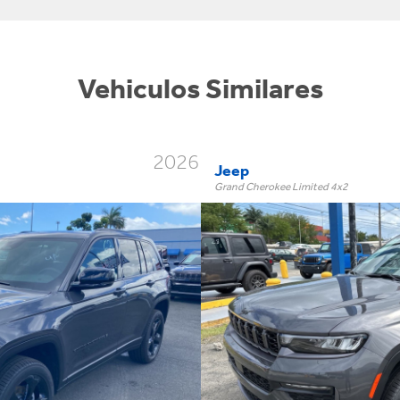
Vehiculos Similares
2026
Jeep
Grand Cherokee Limited 4x2
Limited 4x2
Trim:
Automatic
Trans:
Gray
Color:
†
$69,995
Precio:
OR BEST OFFER