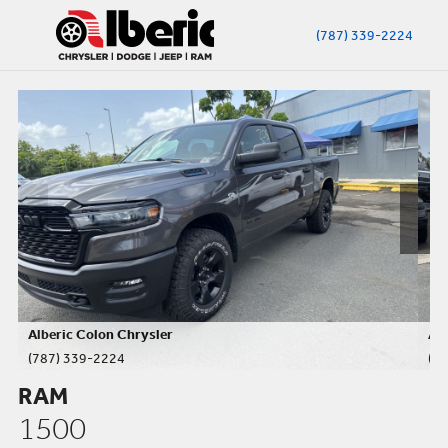
(787) 339-2224
Alberic Colon Chrysler
Alb
(787) 339-2224
(7
RAM
1500