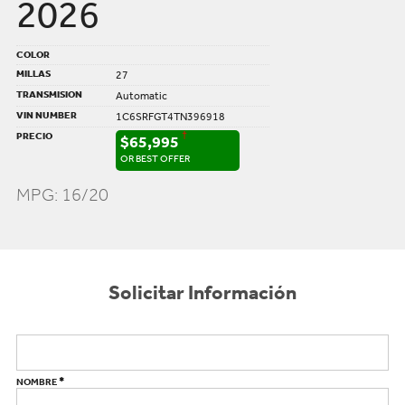
2026
COLOR
MILLAS
27
TRANSMISION
Automatic
VIN NUMBER
1C6SRFGT4TN396918
PRECIO
†
$65,995
OR BEST OFFER
MPG: 16/20
Solicitar Información
*
NOMBRE