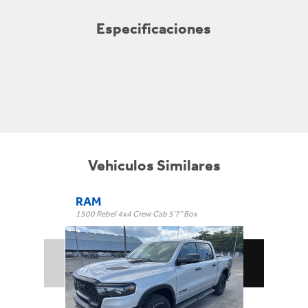
Especificaciones
Vehiculos Similares
RAM
1500 Rebel 4x4 Crew Cab 5'7" Box
Rebel 4x4 Crew Cab 5'7" Box
Trim:
Automatic
Trans: