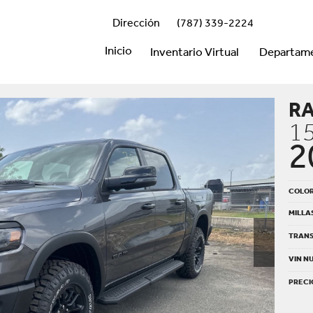
Dirección
(787) 339-2224
Inicio
Inventario Virtual
Departam
R
1
2
COLO
MILLA
TRANS
VIN N
PRECI