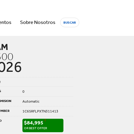
entos
Sobre Nosotros
BUSCAR
AM
500
026
R
S
0
MISION
Automatic
UMBER
1C6SRFLPXTN311413
O
†
$84,995
OR BEST OFFER