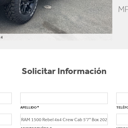
MP
24
Alberi
Solicitar Información
*
APELLIDO
TELÉF