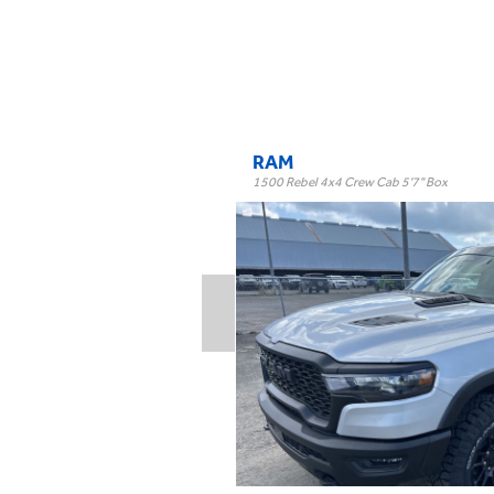
RAM
1500 Rebel 4x4 Crew Cab 5'7" Box
Rebel 4x4 Crew Cab 5'7" B
Trim:
Automatic
Trans:
Silver
Color:
†
Llame hoy
Precio:
OR BEST OFFER