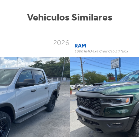
Vehiculos Similares
2026
RAM
1500 RHO 4x4 Crew Cab 5'7" Box
ox
RHO 4x4 Crew Cab 5'7" 
Trim:
Automatic
Trans:
Green
Color:
†
$134,995
Precio:
OR BEST OFFER