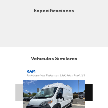
Especificaciones
Vehiculos Similares
RAM
ProMaster Van Tradesman 2500 High Roof 159" WB w/Pass Seat
Tradesman 2500 High Roof 159" WB w/Pass S
Trim:
Automatic
Trans: