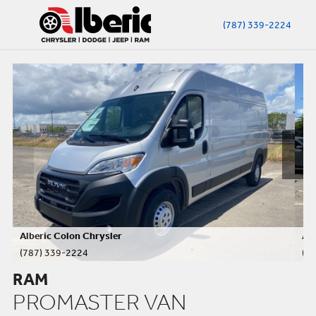
(787) 339-2224
Alberic Colon Chrysler
Alb
(787) 339-2224
(7
RAM
PROMASTER VAN