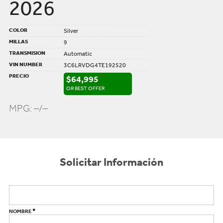
2026
COLOR
Silver
MILLAS
9
TRANSMISION
Automatic
VIN NUMBER
3C6LRVDG4TE192520
PRECIO
†
$64,995
OR BEST OFFER
MPG: –/–
Solicitar Información
*
NOMBRE